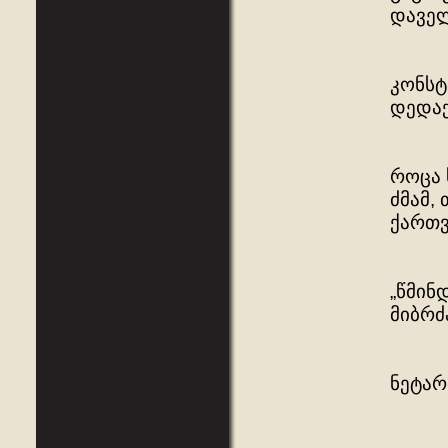
დაველ
კონსტ
დედაქ
როცა 
ძმამ,
ქართ
„წმინ
მიბრძ
ნეტარ