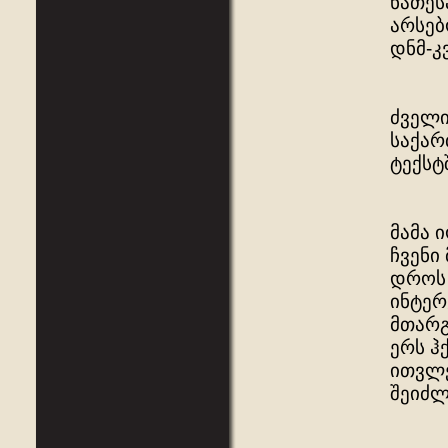
ნათეს
არსებ
დნმ-კ
ძველი
საქარ
ტექსტ
მამა 
ჩვენი
დროს 
ინტერ
მთარგ
ერს ჰ
ითვლე
შეიძლ