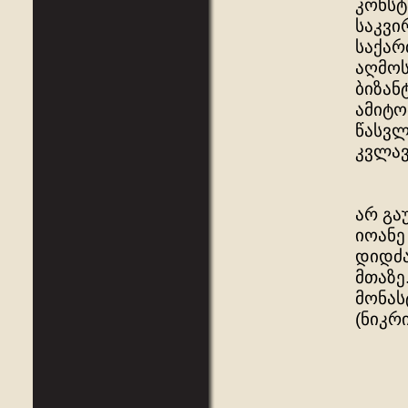
კონსტ
საკვი
საქარ
აღმოს
ბიზან
ამიტო
წასვლ
კვლავ
არ გა
იოანე
დიდძა
მთაზე
მონას
(ნიკრ