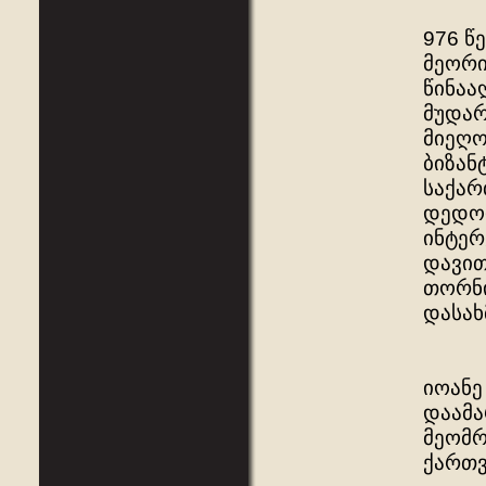
976 წ
მეორი
წინაა
მუდარ
მიეღო
ბიზან
საქარ
დედოფ
ინტერ
დავით
თორნი
დასახ
იოანე
დაამა
მეომრ
ქართვ