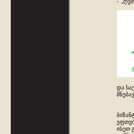
- „ღვ
და სა
მნება
ბიზან
ეფთვი
ისეთ 