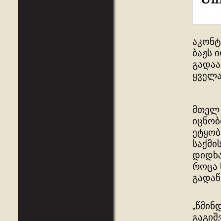
აკონტ
ბაჟს 
გადა
ყველ
მთელ 
იცნობ
ეტყობ
საქმი
დიდხა
როცა 
გადაწ
„წმინ
გაგიშ