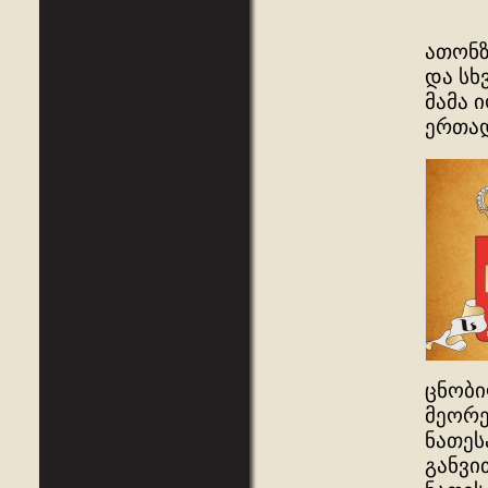
ათონზ
და სხ
მამა 
ერთა
ცნობი
მეორე
ნათეს
განვი