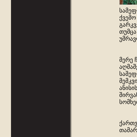
სამეფ
ქვემო
გარკვ
თუმცა
უმრავ
მერე 
აღმაშ
სამეფ
მემკვ
ანისი
შირვა
სომხე
ქართვ
თამარ