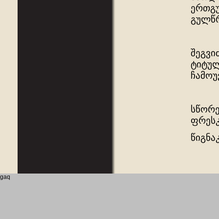
ერთგუ
გულწრ
შეგვი
ტიტულ
ჩამოუ
სწორე
ფრესკ
წიგნა
gaq