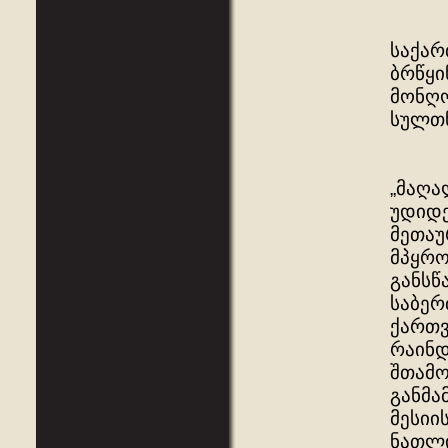
საქარ
ბრწყი
მონღო
სულთნ
„მაღა
უდიდე
მეთაუ
მპყრო
განსწ
საბერ
ქართვ
რაინდ
შთამო
განმა
მესიი
ნათლი