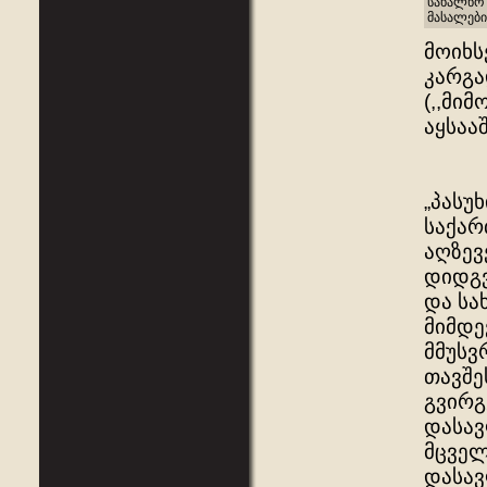
სახალხო 
მასალები
მოიხს
კარგა
(,,მი
აყსაა
„პასუ
საქარ
აღზევ
დიდგვ
და სა
მიმდე
მმუსვ
თავშე
გვირგ
დასავ
მცველ
დასავ