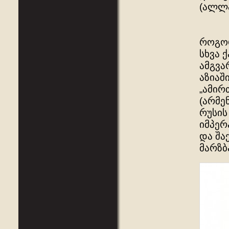
(ალლა
როგორ
სხვა 
ამგვა
აზიაშ
„ამირ
(არმე
რუსის
იმპერ
და შა
მარზბ