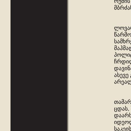
რუმის
მბრძა
ლოვარ
წარმო
სამხრ
მაჰმა
პოლიტ
ჩრდილ
დავინ
ასევე
არეა
თამარ
ცდას,
დაარს
იდეოლ
საკეი