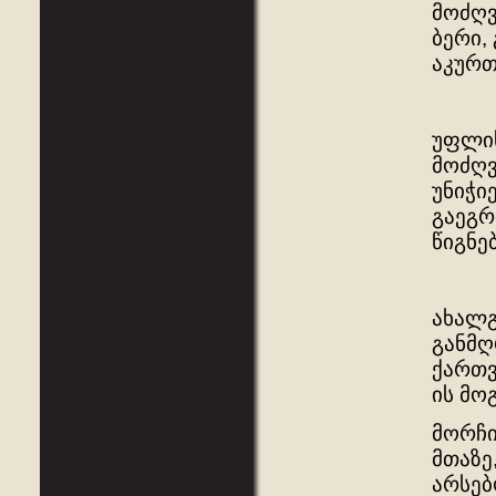
მოძღვ
ბერი,
აკურთ
უფლის
მოძღვ
უნიჭი
გაეგრ
წიგნე
ახალგ
განმღ
ქართვ
ის მო
მორჩი
მთაზე
არსებ