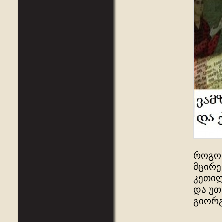
როგორ
მცირე
კეთილ
და უთ
გიორგ