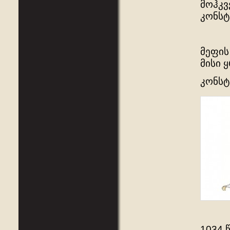
მოჰკვ
კონსტ
მეფის
მისი 
კონსტ
1034 