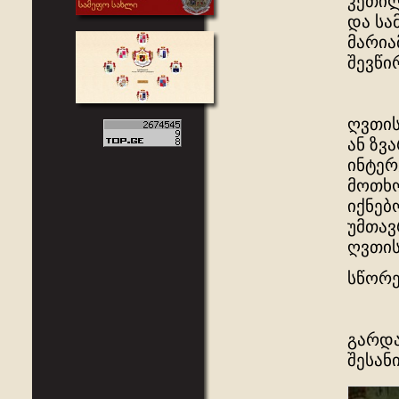
კეთილ
და სა
მარია
შევწი
ღვთის
ან ზვ
ინტერ
მოთხო
იქნებ
უმთავ
ღვთის
სწორე
გარდა
შესან