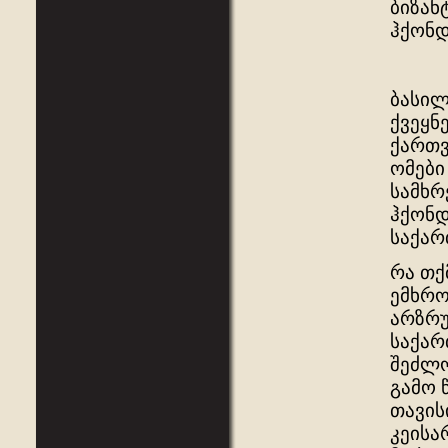
ბიზან
ჰქონდ
ბასილ
ქვეყნ
ქართვ
ომები
სამხრ
ჰქონდ
საქარ
რა თქ
ემხრო
არზრუ
საქარ
შეძლო
გამო 
თავის
კეისა