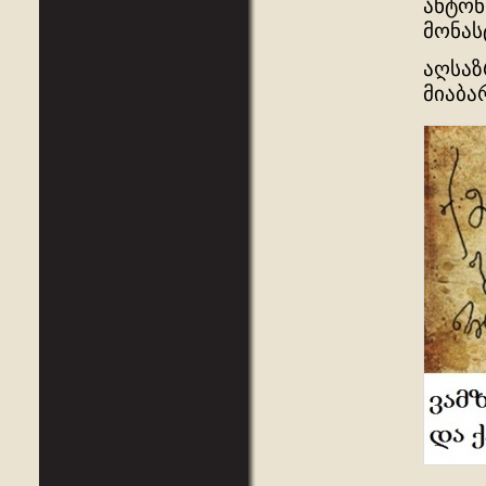
ანტონ
მონას
აღსაზ
მიაბა