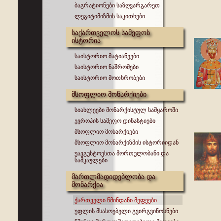
ბაგრატიონები საზღვარგარეთ
ლეგიტიმიზმის საკითხები
საქართველოს სამეფოს
ისტორია
საისტორიო მატიანეები
საისტორიო ნაშრომები
საისტორიო მოთხრობები
მსოფლიო მონარქიები
სიახლეები მონარქისტულ სამყაროში
ევროპის სამეფო დინასტიები
მსოფლიო მონარქიები
მსოფლიო მონარქიზმის ისტორიიდან
უავგუსტოესთა მორთულობანი და
სამკაულები
მართლმადიდებლობა და
მონარქია
ქართველი წმინდანი მეფეები
უფლის მსასოებელი გვირგვინოსნები