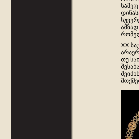
სამეფ
დინას
სუვერ
ამზად
რომელ
XX სა
არაერ
თუ სა
შესაბ
შეიძი
მოქმე