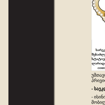
უმთავ
პრივი
- საე
- ისი
მობილ