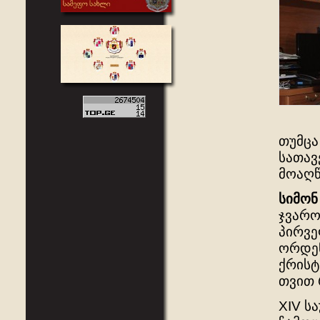
თუმცა
სათავ
მოაღწ
სიმონ
ჯვარო
პირვე
ორდენ
ქრისტ
თვით 
XIV ს