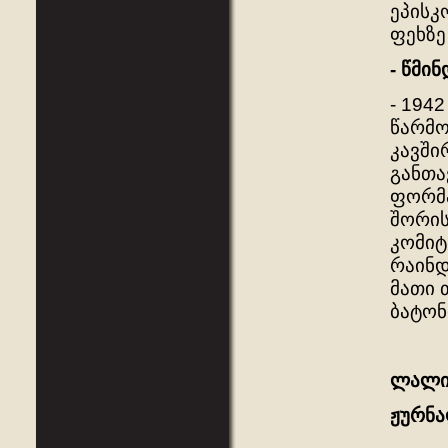
ეპისკ
ფეხზე
- წმი
- 194
წარმო
კავში
განთა
ფორმა
შორის
კომიტ
რაინდ
მათი 
ბატონ
ლალი 
ჟურნ