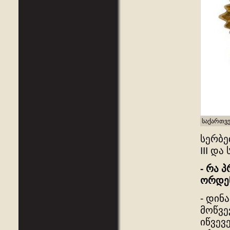
საქართვ
სერბე
III დ
- რა 
ორდენ
- დინ
მოწვე
იწვევ