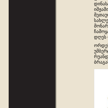
დინას
იმჟამ
მეთაუ
სახლე
მონარ
ჩამოყ
დღეს 
ორდენ
უმბერ
რუანდ
ბრაგა