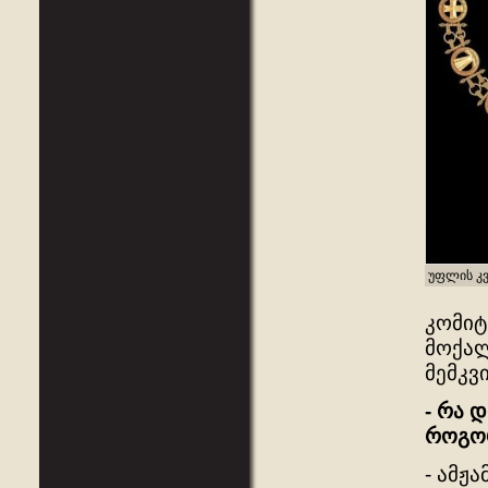
უფლის კ
კომიტ
მოქალ
მემკვ
- რა 
როგო
- ამჟ