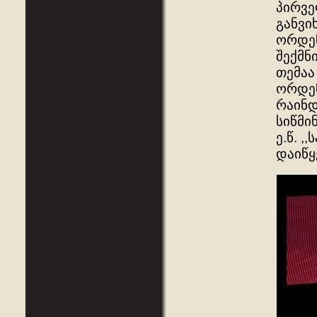
პირვე
განვი
ორდენ
შექმნ
თემაა
ორდენ
რაინდ
სიწმი
ე.წ. 
დაიწყ