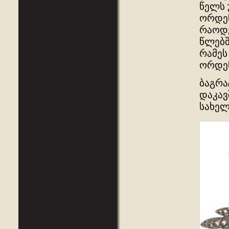
წელს 
ორდენ
რაოდე
წლებშ
რამეს
ორდენ
ბაგრა
დაკავ
სახელ