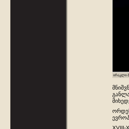
ირაკლი ბ
მნიშვ
განლა
მიხედ
ორდენ
ევროპ
XVIII