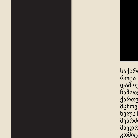
საქარ
როცა 
დამოუ
ჩამოა
ქართვ
მცხოვ
წელს 
მებრძ
მხედრ
კომიტ