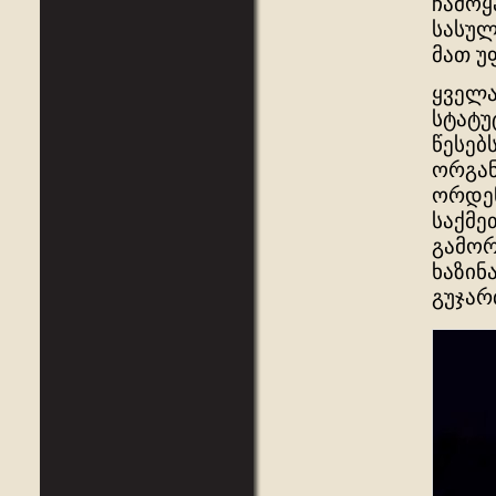
ჩამოყ
სასულ
მათ უ
ყველა
სტატუ
წესებ
ორგან
ორდენ
საქმე
გამორ
ხაზინ
გუჯარ