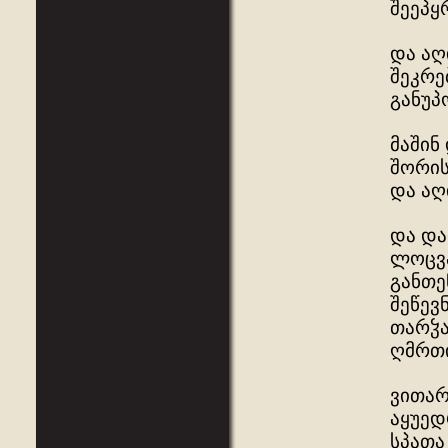
შეეპყ
და აღ
შეკრე
განუპ
მაშინ
შორის
და აღ
და და
ლოცვა
განთე
შეწევ
თარჴა
ღმრთი
ვითარ
აყუედ
სპათა