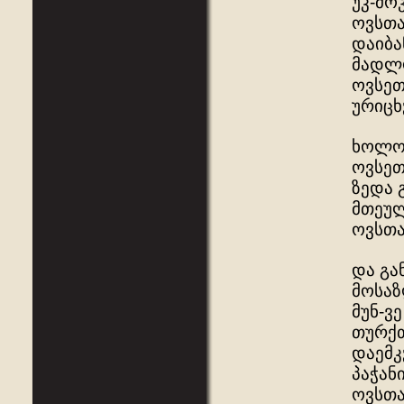
უკ-მო
ოვსთა
დაიბა
მადლო
ოვსეთ
ურიცხ
ხოლო 
ოვსეთ
ზედა 
მთეულ
ოვსთა
და გა
მოსაზ
მუნ-ვ
თურქთ
დაემკ
პაჭან
ოვსთა