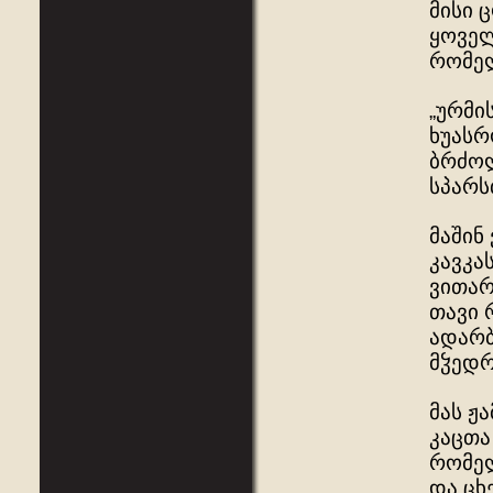
მისი 
ყოველ
რომელ
„ურმი
ხუასრ
ბრძოლ
სპარს
მაშინ
კავკა
ვითარ
თავი 
ადარბ
მჴედრ
მას ჟ
კაცთა
რომელ
და ცხ