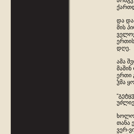
არაგჳ
ქართლ
და და
მის პ
ველოვ
ერთის
დღე.
ამა შ
მაშინ
ერთი 
ჴმა ყ
“გეტყ
უძლიე
ხოლო 
თანა 
ვერ-ვ