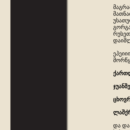
მაგრა
მათნა
უსათუ
გორგა
რუსეთ
დაიშლ
ეჰეიი
მორწყ
ქართ
ჯუანშ
ცხოვრ
ლაშქრ
და და