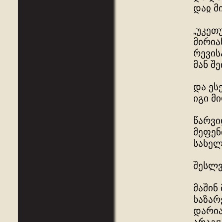
დაჲ მ
„უკეთ
მირია
რევის
მან შ
და ეს
იგი მი
წარვი
მეფენ
სახელ
შესლვ
მაშინ
ხაზარ
დარია