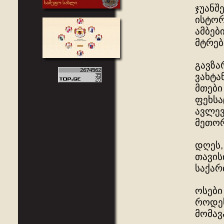
ჯუანშ
ისტორ
ამბებ
მტრებ
გავზა
ვახტა
მთები
ფეხსა
ავლევ
მეთორ
დღეს,
თავის
საქა
ოსები
როდეს
მომა