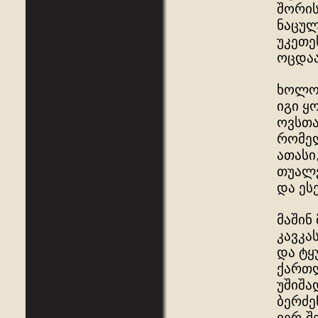
შორის
ნაცულ
უკეთე
ოცდაა
ხოლო 
იგი ყ
ოვსთა
რომელ
ათასი
თუალვ
და ეს
მაშინ
კავკა
და ტყ
ქართლ
უშიშა
ბერძე
ვერ-შ