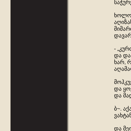
საჭურ
ხოლო 
აღიზა
მიმარ
დავარ
- „კუ
და და
ხარ, 
აღამ
მოჰკუ
და ყო
და მა
ბ~. ა
ვახტა
და მე