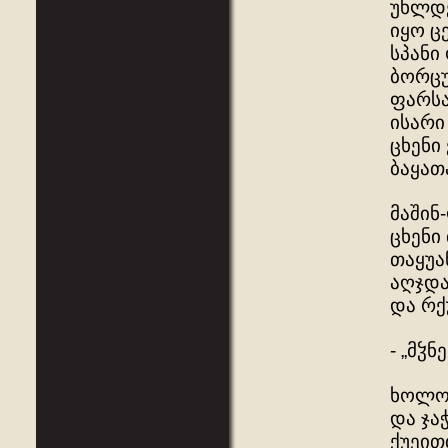
უხლდე
იყო ც
სპანი
ბორცუ
ფარსა
ისარი
ცხენი
ბაყათ
მაშინ
ცხენი
თაყუა
აღჯდა
და რქ
- „მჴ
ხოლო 
და ჯა
ქუეით