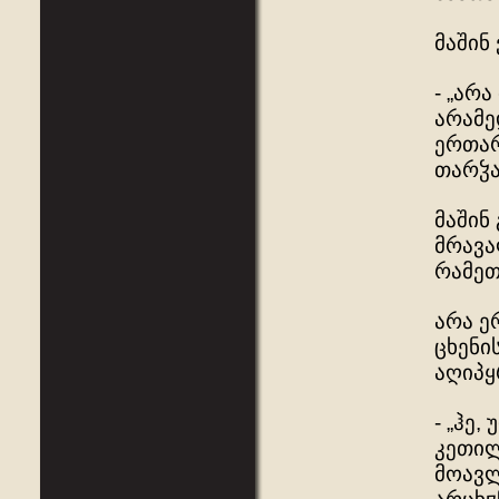
მაშინ
- „არ
არამე
ერთარ
თარჴა
მაშინ
მრავა
რამეთ
არა ე
ცხენი
აღიპყ
- „ჰე
კეთილ
მოავლ