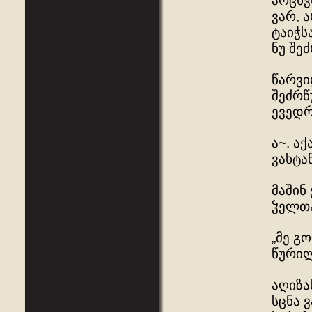
არცხჳ
ვარ, 
ტაიჭს
ნუ შე
წარვი
შეძრწ
ევედრ
ა~. ა
ვახტა
მაშინ
ჴელთა
„მე გ
წურილ
აღიზა
სცნა 