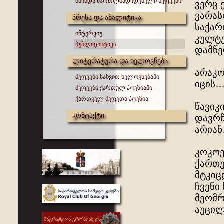
წმინდა მართლმადიდებელი მეფეები
ვერც 
ვარას
პრესა და ანალიტიკა
საქარ
ინტერვიუ
კულტუ
პუბლიცისტიკა
დამწ
ლიტერატურა და ხელოვნება
არაკო
მეფეები სახვით ხელოვნებაში
იცის
მეფეები ქართულ პოეზიაში
ქართველ მეფეთა პოეზია
წავიკ
კონტაქტი
დავრწ
არია
კოკოე
ქართუ
მტკიც
ჩვენი
მეომრ
აუცი