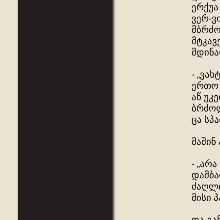
ერქუა
ვერ-ვ
მბრძო
მტკავ
მდინა
- „ვა
ერთო 
აწ უკ
ბრძოლ
ცა სპ
მაშინ
- „არ
დამბა
ძაღლი
მისი 
და გა