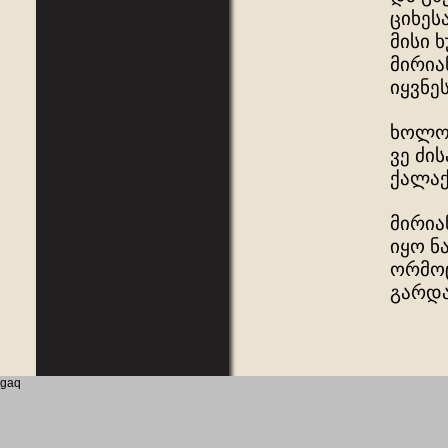
ციხეს
მისი 
მირია
იყვნეს
ხოლო 
ვე ძი
ქალაქ
მირია
იყო ნ
ორმოც
გარდა
gaq