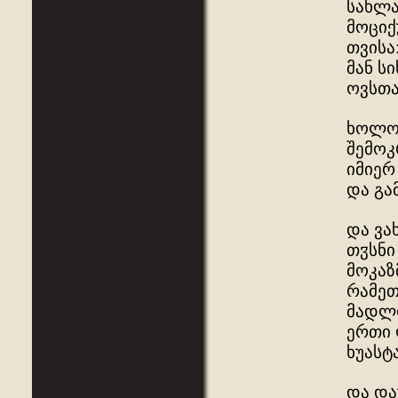
სახლა
მოციქ
თვისა
მან ს
ოვსთა
ხოლო 
შემოკ
იმიერ
და გა
და ვა
თჳსნი
მოკაზ
რამეთ
მადლო
ერთი 
ხუასტ
და და