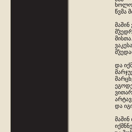
ხოლო 
წჳმა 
მაშინ
მჴედრ
მისთა
ვაკეს
მჴედა
და იქ
მარჯუ
მარცხ
ეგოდე
ვითარ
არტავ
და იგ
მაშინ
იქმნნ