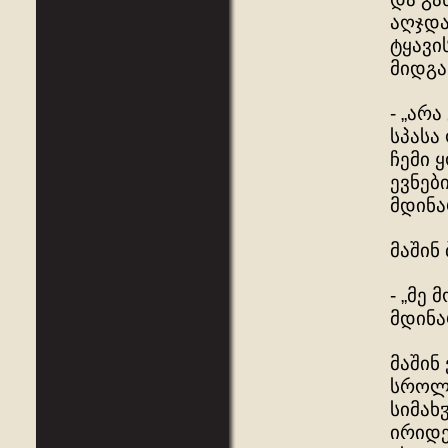
აღჯდა
ტყავი
მიდგა
- „არ
სპასა
ჩემი 
ევნებ
მდინა
მაშინ
- „მე
მდინა
მაშინ
სროლა
სიმახ
ირიდე