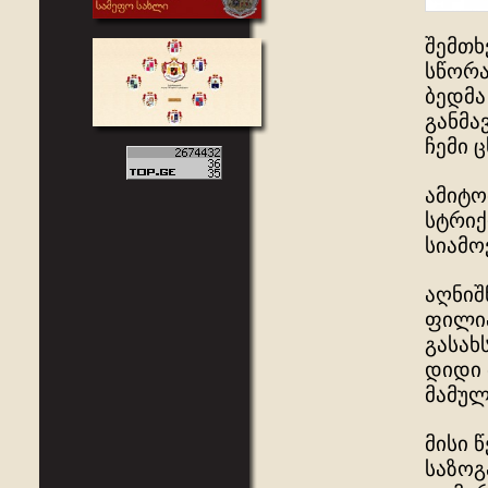
შემთხ
სწორა
ბედმა
განმა
ჩემი 
ამიტო
სტრიქ
სიამო
აღნიშ
ფილიპ
გასახ
დიდი 
მამუ
მისი 
საზოგ