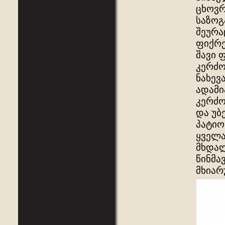
ცხოვრ
საზოგ
შეურა
ფიქრე
შავი 
კერძო
ნახევ
ადამი
კერძო
და უბ
პატიო
ყველა
მხდალ
წინმა
მხიარ