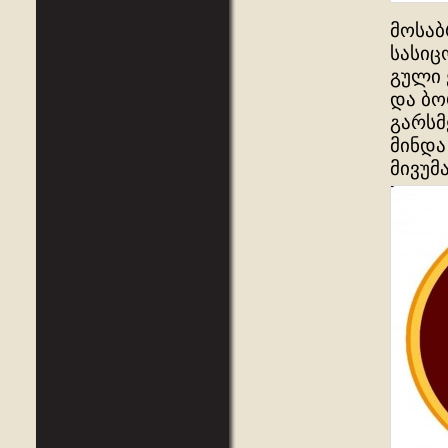
მოსაბ
სასიც
გული 
და ბო
გარსმ
მინდა
მივუმ