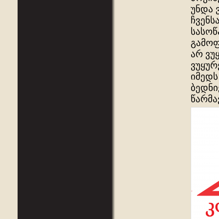
უნდა 
ჩვენს
სასოწ
გამოფ
არ ვუ
ვუყურ
იმედს
ბედნი
წარმა