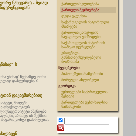
ეორე ნახევარი) - ზვიად
ქართული ხელოვნება
ონფერენციიდან
ქართული მეცნიერება
დედა ეკლესია
საქართველოს ისტორიული
მხარეები
ქართლის ცხოვრების
სავალალო ეპიზოდები
საქართველოს ისტორიის
საამაყო ფურცლები
ეროვნულ-
განმათავისუფლებელი
მოძრაობა
ნისაჲ“-ს
ჩვენებურები
ჰიპოთეზების სამყაროში
ა ენისაჲ“ ჩვენამდე ოთხი
შორეული ახლობელი
რველად დასტურდება X
გეორგიკა
უცხოელები საქართველოს
ეტთან დაკავშირებით)
შესახებ
ქართველები უცხო ხალხის
სიტეტი, მიიღებს
სამსახურში
 და ფსიქოლოგიურ
ალი უნივერსიტეტი აშენდება
ლაქში, არამედ ის შექმნის
პატარა, კოხტა დასახლებას
რძალავენ