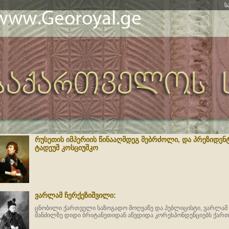
ს
რუსეთის იმპერიის წინააღმდეგ მებრძოლი, და პრეზიდენტ
ტადეუშ კოსციუშკო
ვარლამ ჩერქეზიშვილი:
ცნობილი ქართველი საზოგადო მოღვაწე და პუბლიცისტი, ვარლამ
მანძილზე დიდი ბრიტანეთიდან აწვდიდა კორესპონდენციებს ქართ