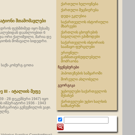
ქართული ხელოვნება
ქართული მეცნიერება
დედა ეკლესია
რატიონი შთამომავლები
საქართველოს ისტორიული
მხარეები
 დროს ფეხმძიმედ იყო მესამე
ქართლის ცხოვრების
ცვალებიდან დაახლოებით 6
სავალალო ეპიზოდები
ავდა ორი ქალიშვილი, მარია დე
ატიონის მომავალი სიდედრი.
საქართველოს ისტორიის
საამაყო ფურცლები
ეროვნულ-
განმათავისუფლებელი
მოძრაობა
ი საქს-კობურგ-გოთა
ჩვენებურები
ჰიპოთეზების სამყაროში
შორეული ახლობელი
გეორგიკა
 III - იტალიის მეფე
უცხოელები საქართველოს
შესახებ
869 - 28 დეკემბერი 1947) იყო
ქართველები უცხო ხალხის
ის იმპერატორი 1936 - 1943
სამსახურში
 მარგარიტა გენუეზიელის ვაჟი.
სულზე.