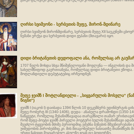
გაიუს ფლავიუს ვალერიუს აურელიუს კონსტანტინუსი (Gaius Flavius Va
ღირსი სვიმეონი - სერბეთის მეფე, მირონ-მდინარე
ღირსი სვიმეონ მირონმდინარე, სერბეთის მეფე XII საუკუნეში ცხოვ
ნემანი ერქვა და სერბეთის დიდი ჟუპანი (მთავარი) იყო.
დიდი ბრიტანეთის დედოფალი ანა, რომელსაც არ გაუმ
1707 წელს მოხდა სხვა მნიშვნელოვანი მოვლენა — ინგლისის და
სახელმწიფოდ გაერთიანება, რომელსაც დიდი ბრიტანეთი ეწოდა.
შოტლანდიელი დეპუტატებიც ირჩეოდნენ.
მეფე ჯეიმზ I შოტლანდიელი - „სიყვარულის მოსვლა“ (ნა
წიგნი“)
ჯეიმზ I (იაკობ I) დაიბადა 1394 წლის 10 დეკემბერს ედინბურგის ციხ
მეფე რობერტ III (1340-1406), დედა - ანაბელა დრამონდი (1350-14
ნაწყვეტი, რომელიც შესანიშნავადაა თარგმნილი თამარ ერისთავის 
რომ მეფე-პოეტი ჯეიმზ პირველი პოეტური სულის შესანიშნავი ად
შეეძლო ტყვეობის მძიმე პერიოდშიც ეძებნა ბუნების მშვენიერებან
უიმედობის პირობებშიც კი. მის შთაგონებულ ხასიათზე მიანიშნებს მ
ერთი ნახვით შეყვარებულ ასულზე ჯოან დე ბოფორზე.