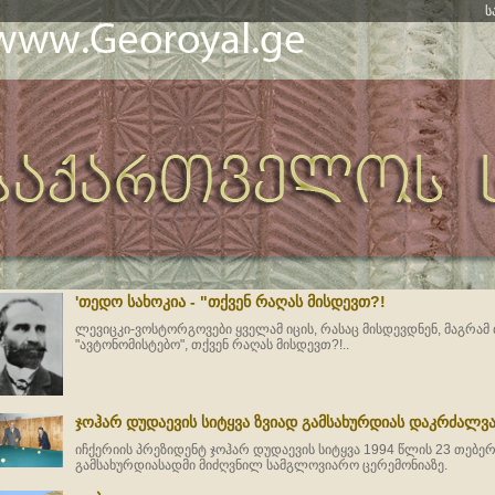
ს
'თედო სახოკია - "თქვენ რაღას მისდევთ?!
ლევიცკი-ვოსტორგოვები ყველამ იცის, რასაც მისდევდნენ, მაგრამ
"ავტონომისტებო", თქვენ რაღას მისდევთ?!..
ჯოჰარ დუდაევის სიტყვა ზვიად გამსახურდიას დაკრძალვა
იჩქერიის პრეზიდენტ ჯოჰარ დუდაევის სიტყვა 1994 წლის 23 თებე
გამსახურდიასადმი მიძღვნილ სამგლოვიარო ცერემონიაზე.