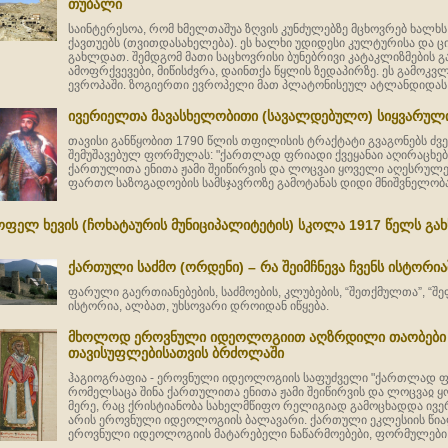
თუბალი
საინტერესოა, რომ ხმელთაშუა ზღვის კუნძულებზე მცხოვრებ ხალხ
ქავთუებს (თვითდასახელება). ეს ხალხი უდიდესი კულტურისა და ც
გახლდათ. შემდგომ მათი საცხოვრისი ბუნებრივი კატაკლიზმების გ
ამოფრქვევები, მიწისძვრა, დაინთქა წყლის ზედაპირზე. ეს გამოკვ
ევროპაში. ზოგიერთი ევროპელი მათ პლატონისეულ ატლანდიდას 
ივერიელთა მავასხელობითი (სავალდებულო) სიყვარულ
თავისი განწყობით 1790 წლის თფილისის ტრაქტატი გვაგონებს ძ
შემუშავებულ ფორმულას: "ქართლად ფრიადი ქვეყანაი აღირაცხებ
ქართულითა ენითა ჟამი შეიწირვის და ლოცვაი ყოველი აღესრულები
ფართო საზოგადოების სამსჯავროზე გამოტანას დიდი მნიშვნელობა
ოფელ ხევის (ჩოხატაურის მუნიციპალიტეტის) სკოლა 1917 წელს გა
ქართული საძმო (ორდენი) – რა შეიმჩნევა ჩვენს ისტორიაშ
ფარული გაერთიანებების, საძმოების, კლუბების, “შეთქმულთა”, “შ
ისტორია, ალბათ, უხსოვარი დროიდან იწყება.
მხოლოდ ეროვნული იდეოლოგიით აღზრდილი თაობები გ
თავისუფლებისათვის ბრძოლაში
ჰაგიოგრაფია - ეროვნული იდეოლოგიის საფუძველი "ქართლად ფრ
რომელსაცა შინა ქართულითა ენითა ჟამი შეიწირვის და ლოცვაჲ ყ
მერე, რაც ქრისტიანობა სახელმწიფო რელიგიად გამოცხადდა ივ
არის ეროვნული იდეოლოგიის ბალავარი. ქართული ეკლესიის წიაღ
ეროვნული იდეოლოგიის მატარებელი ნაწარმოებები, ფორმულები