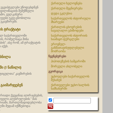
ქართული ხელოვნება
ს ეგვიპტელები უწოდებდნენ
ქართული მეცნიერება
ივილიზაციის შემქმნელი
დედა ეკლესია
ამო, ვულკანური
ლევები უკვე ცნობილია
საქართველოს ისტორიული
უკავშირებს.
მხარეები
ქართლის ცხოვრების
ის ტრაქტატი
სავალალო ეპიზოდები
ველ საქართველოში
საქართველოს ისტორიის
ის, რომელსაცა შინა
საამაყო ფურცლები
ს". ასე რომ, ამ ტრაქტატის
ეროვნულ-
 აქვს.
განმათავისუფლებელი
მოძრაობა
ჩვენებურები
ხსნილა
ჰიპოთეზების სამყაროში
შორეული ახლობელი
ი (I ნაწილი)
გეორგიკა
ეფიცულთა” კავშირების
უცხოელები საქართველოს
შესახებ
აიმარჯვებენ
ქართველები უცხო ხალხის
სამსახურში
იადი ქვეყანაჲ აღირაცხების,
ოველი აღესრულების.” მას
ერიაში, მართლმადიდებლობა
ში მუდამ იქმნებოდა
.